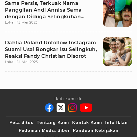
Sama Persis, Terkuak Nama
Panggilan Andi Annisa Sama
dengan Diduga Selingkuhan
Lokal
15 Mei 2023
Fandy Christian
Dahlia Poland Unfollow Instagram
Suami Usai Bongkar Isu Selingkuh,
Reaksi Fandy Christian Disorot
Lokal
14 Mei 2023
Ikuti kami di:
Peta Situs
Tentang Kami
Kontak Kami
Info Iklan
Pedoman Media Siber
Panduan Kebijakan