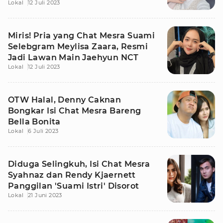
Lokal
12 Juli 2023
Pernikahan
Miris! Pria yang Chat Mesra Suami
Selebgram Meylisa Zaara, Resmi
Jadi Lawan Main Jaehyun NCT
Lokal
12 Juli 2023
OTW Halal, Denny Caknan
Bongkar Isi Chat Mesra Bareng
Bella Bonita
Lokal
6 Juli 2023
Diduga Selingkuh, Isi Chat Mesra
Syahnaz dan Rendy Kjaernett
Panggilan 'Suami Istri' Disorot
Lokal
21 Juni 2023