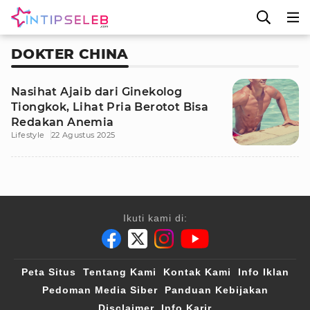
DOKTER CHINA
Nasihat Ajaib dari Ginekolog
Tiongkok, Lihat Pria Berotot Bisa
Redakan Anemia
Lifestyle
22 Agustus 2025
Ikuti kami di:
Peta Situs
Tentang Kami
Kontak Kami
Info Iklan
Pedoman Media Siber
Panduan Kebijakan
Disclaimer
Info Karir