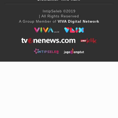
IntipSeleb
©2019
| All Rights Reserved
A Group Member of
VIVA Digital Network