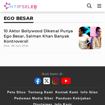
EGO BESAR
10 Aktor Bollywood Dikenal Punya
Ego Besar, Salman Khan Banyak
Kontroversi!
Asia
26 Juni 2024
Ikuti kami di:
Peta Situs
Tentang Kami
Kontak Kami
Info Iklan
Pedoman Media Siber
Panduan Kebijakan
Disclaimer
Info Karir