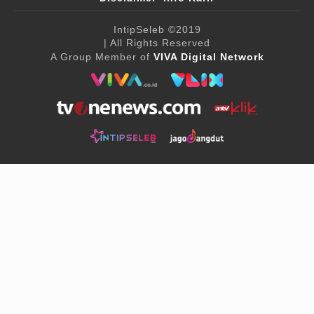
IntipSeleb
©2019
| All Rights Reserved
A Group Member of
VIVA Digital Network