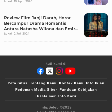
Lokal
10 April 2026
Review Film Janji Darah, Horor
Bercampur Drama Romantis
Antara Natasha Wilona dan Emir
Lokal
2 Juli 2024
Mahira
Ikuti kami di:
Peta Situs
Tentang Kami
Kontak Kami
Info Iklan
Pedoman Media Siber
Panduan Kebijakan
Disclaimer
Info Karir
IntipSeleb
©2019