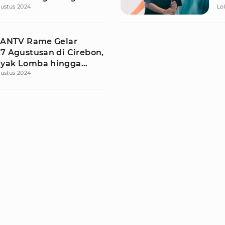
ustus 2024
Lo
l ANTV Rame Gelar
17 Agustusan di Cirebon,
yak Lomba hingga
ustus 2024
 Gratis