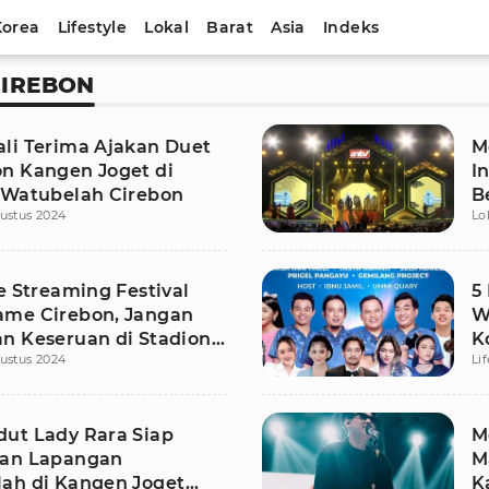
Korea
Lifestyle
Lokal
Barat
Asia
Indeks
CIREBON
li Terima Ajakan Duet
M
n Kangen Joget di
I
 Watubelah Cirebon
B
ustus 2024
Lo
K
e Streaming Festival
5
me Cirebon, Jangan
W
n Keseruan di Stadion
K
ustus 2024
Li
ah!
ut Lady Rara Siap
M
kan Lapangan
M
ah di Kangen Joget
K