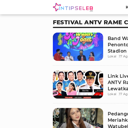
FESTIVAL ANTV RAME 
Band Wa
Penonto
Stadion
Lokal
17 Ag
Link Liv
ANTV Ra
Lewatka
Lokal
17 Ag
Watubel
Pedangd
Meriah
Watubel