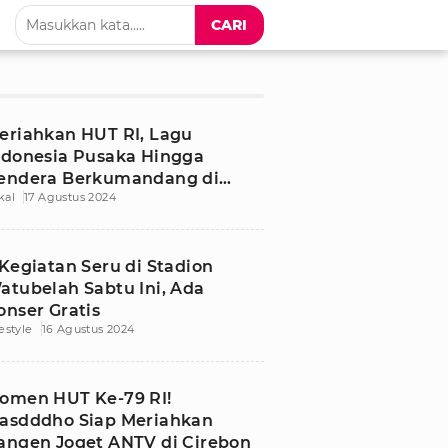
CARI
eriahkan HUT RI, Lagu
ndonesia Pusaka Hingga
endera Berkumandang di
kal
17 Agustus 2024
angen Joget Cirebon
 Kegiatan Seru di Stadion
atubelah Sabtu Ini, Ada
onser Gratis
festyle
16 Agustus 2024
omen HUT Ke-79 RI!
asdddho Siap Meriahkan
angen Joget ANTV di Cirebon