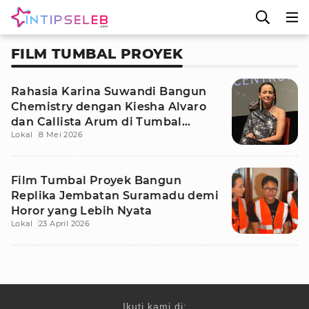
FILM TUMBAL PROYEK
Rahasia Karina Suwandi Bangun
Chemistry dengan Kiesha Alvaro
dan Callista Arum di Tumbal
Lokal
8 Mei 2026
Proyek
Film Tumbal Proyek Bangun
Replika Jembatan Suramadu demi
Horor yang Lebih Nyata
Lokal
23 April 2026
Ikuti kami di: