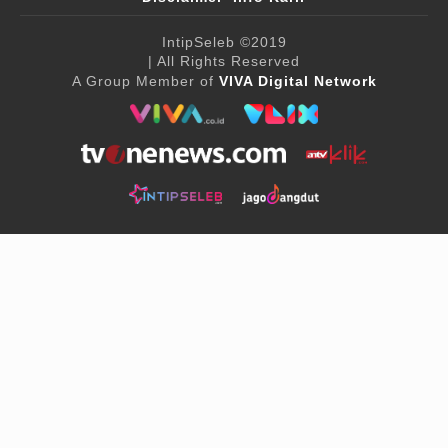
IntipSeleb
©2019
| All Rights Reserved
A Group Member of
VIVA Digital Network