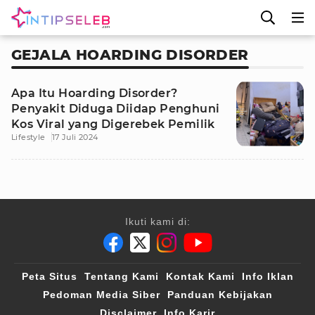
GEJALA HOARDING DISORDER
Apa Itu Hoarding Disorder?
Penyakit Diduga Diidap Penghuni
Kos Viral yang Digerebek Pemilik
Lifestyle
17 Juli 2024
Ikuti kami di:
Peta Situs
Tentang Kami
Kontak Kami
Info Iklan
Pedoman Media Siber
Panduan Kebijakan
Disclaimer
Info Karir