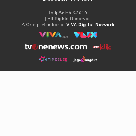
IntipSeleb
©2019
| All Rights Reserved
A Group Member of
VIVA Digital Network