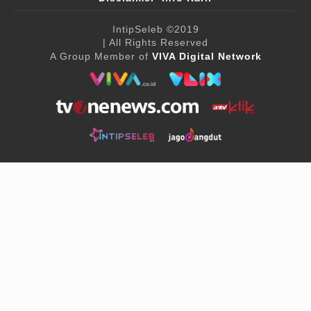
IntipSeleb
©2019
| All Rights Reserved
A Group Member of
VIVA Digital Network