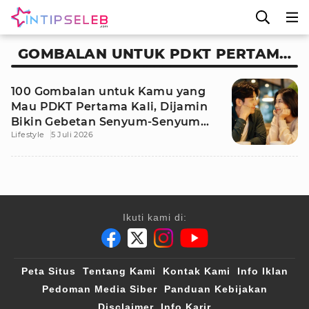
GOMBALAN UNTUK PDKT PERTAMA
KALI
100 Gombalan untuk Kamu yang
Mau PDKT Pertama Kali, Dijamin
Bikin Gebetan Senyum-Senyum
Lifestyle
5 Juli 2026
Sendiri
Ikuti kami di:
Peta Situs
Tentang Kami
Kontak Kami
Info Iklan
Pedoman Media Siber
Panduan Kebijakan
Disclaimer
Info Karir