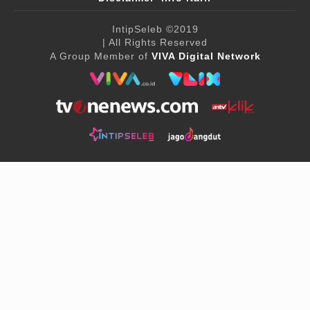
IntipSeleb
©2019
| All Rights Reserved
A Group Member of
VIVA Digital Network