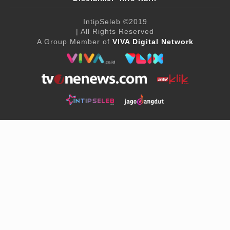
IntipSeleb
©2019
| All Rights Reserved
A Group Member of
VIVA Digital Network