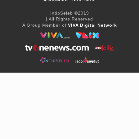
IntipSeleb
©2019
| All Rights Reserved
A Group Member of
VIVA Digital Network