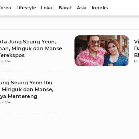
Korea
Lifestyle
Lokal
Barat
Asia
Indeks
data Jung Seung Yeon,
V
han, Minguk dan Manse
D
Terekspos
B
i 2024
Lo
Jung Seung Yeon Ibu
 Minguk dan Manse,
nya Mentereng
i 2024