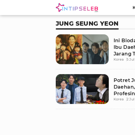
JUNG SEUNG YEON
Ini Bio
Ibu Dae
Jarang 
Korea
5 Jul
Potret 
Daehan,
Profesi
Korea
2 Jul