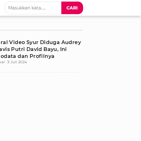
CARI
iral Video Syur Diduga Audrey
avis Putri David Bayu, Ini
iodata dan Profilnya
kal
3 Juli 2024