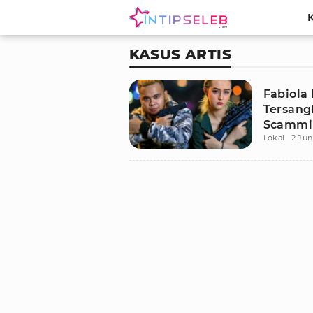
KASUS ARTIS
Fabiola 
Tersang
Scammin
Lokal
2 Jun
Diduga 