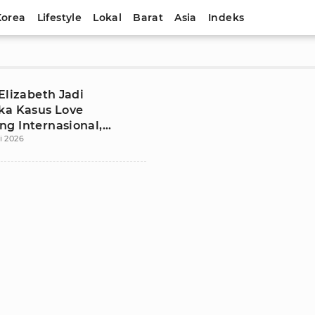
Korea
Lifestyle
Lokal
Barat
Asia
Indeks
Elizabeth Jadi
ka Kasus Love
g Internasional,
i 2026
Raup Rp41,1 Miliar