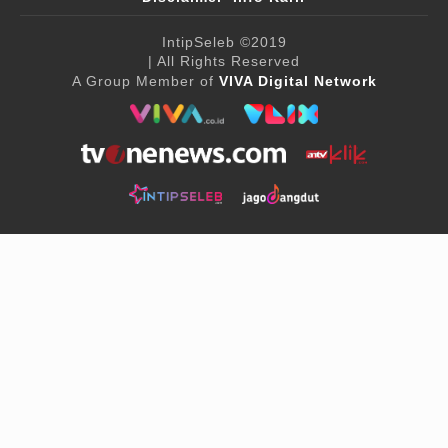
IntipSeleb
©2019
| All Rights Reserved
A Group Member of
VIVA Digital Network