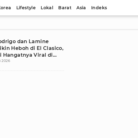
Korea
Lifestyle
Lokal
Barat
Asia
Indeks
Rodrigo dan Lamine
kin Heboh di El Clasico,
i Hangatnya Viral di
i 2026
osial