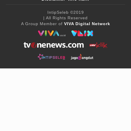
IntipSeleb
©2019
| All Rights Reserved
A Group Member of
VIVA Digital Network