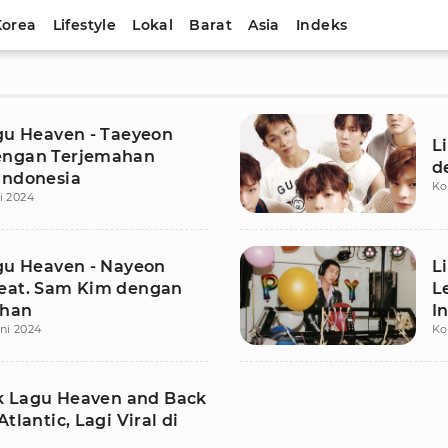
Korea
Lifestyle
Lokal
Barat
Asia
Indeks
agu Heaven - Taeyeon
L
engan Terjemahan
d
Indonesia
Ko
i 2024
agu Heaven - Nayeon
L
eat. Sam Kim dengan
L
ahan
I
uni 2024
Ko
rik Lagu Heaven and Back
Atlantic, Lagi Viral di