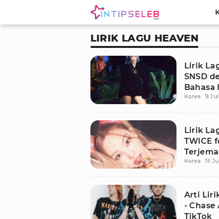
LIRIK LAGU HEAVEN
Lirik L
SNSD d
Bahasa 
Korea
9 Jul
Lirik L
TWICE f
Terjem
Korea
15 J
Arti Li
- Chase 
TikTok