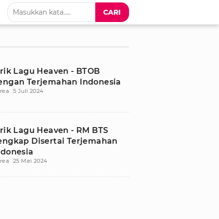
CARI
irik Lagu Heaven - BTOB
engan Terjemahan Indonesia
rea
5 Juli 2024
irik Lagu Heaven - RM BTS
engkap Disertai Terjemahan
ndonesia
rea
25 Mei 2024