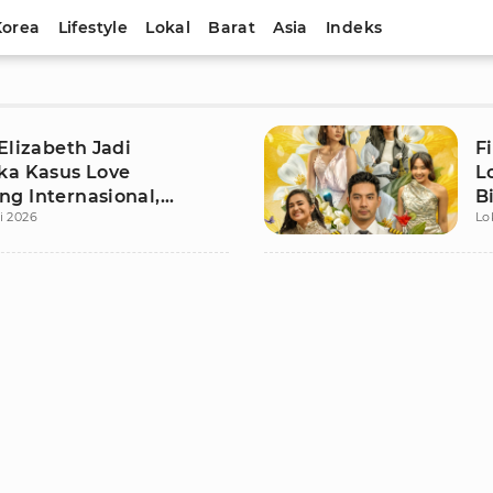
Korea
Lifestyle
Lokal
Barat
Asia
Indeks
Elizabeth Jadi
F
ka Kasus Love
L
g Internasional,
B
i 2026
Lo
Raup Rp41,1 Miliar
F