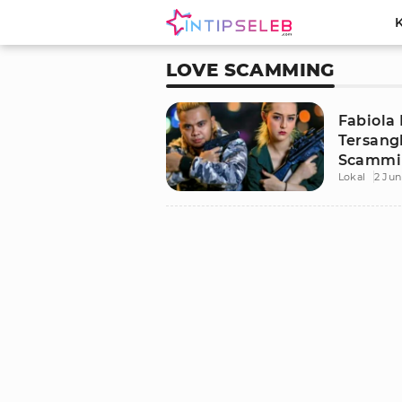
LOVE SCAMMING
Fabiola 
Tersang
Scammin
Lokal
2 Jun
Diduga 