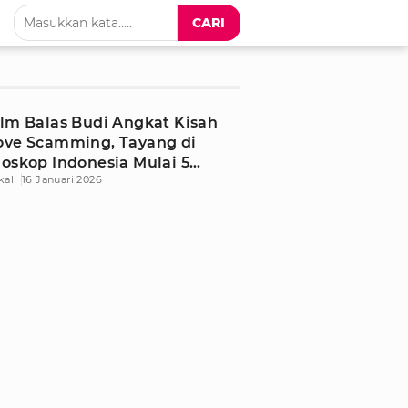
CARI
ilm Balas Budi Angkat Kisah
ove Scamming, Tayang di
ioskop Indonesia Mulai 5
kal
16 Januari 2026
ebruari 2026