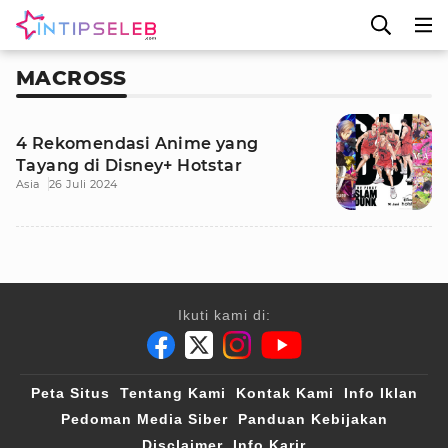
MACROSS
4 Rekomendasi Anime yang
Tayang di Disney+ Hotstar
Asia
26 Juli 2024
Ikuti kami di:
Peta Situs
Tentang Kami
Kontak Kami
Info Iklan
Pedoman Media Siber
Panduan Kebijakan
Disclaimer
Info Karir