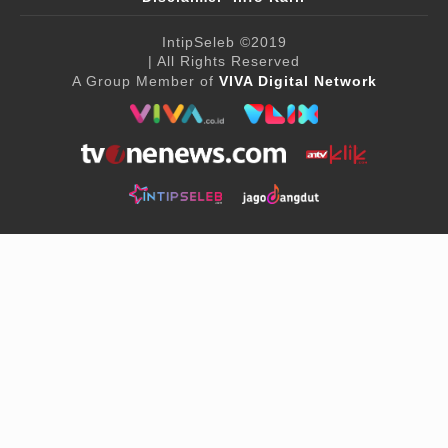
IntipSeleb
©2019
| All Rights Reserved
A Group Member of
VIVA Digital Network