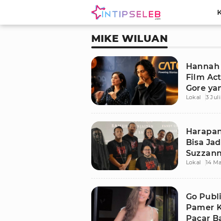
MIKE WILUAN
Hannah 
Film Act
Gore ya
Lokal
3 Jul
Harapan
Bisa Jad
Suzzann
Lokal
14 Ma
Go Publ
Pamer 
Pacar B