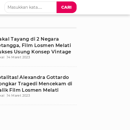
CARI
akal Tayang di 2 Negara
etangga, Film Losmen Melati
ukses Usung Konsep Vintage
kal
14 Maret 2023
otalitas! Alexandra Gottardo
ongkar Tragedi Mencekam di
alik Film Losmen Melati
kal
14 Maret 2023