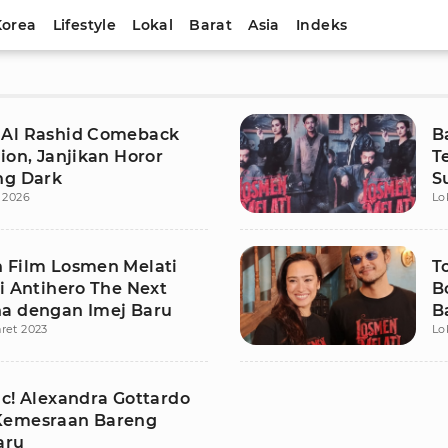
Korea
Lifestyle
Lokal
Barat
Asia
Indeks
Al Rashid Comeback
B
ion, Janjikan Horor
T
ng Dark
S
i 2026
Lo
 Film Losmen Melati
T
i Antihero The Next
B
a dengan Imej Baru
B
ret 2023
Lo
ic! Alexandra Gottardo
Kemesraan Bareng
aru