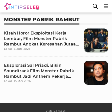
MONSTER PABRIK RAMBUT
Kisah Horor Eksploitasi Kerja
Lembur, Film Monster Pabrik
Rambut Angkat Keresahan Jutaan
Lokal
3 Juni 2026
Pekerja
Eksplorasi Sal Priadi, Bikin
Soundtrack Film Monster Pabrik
Rambut Jadi Anthem Pekerja
Lokal
15 Mei 2026
Lembur
Ikuti kami di: