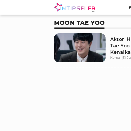
MOON TAE YOO
Aktor 'H
Tae Yoo
Kenalkan
Korea
31 Ju