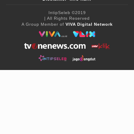
IntipSeleb
©2019
| All Rights Reserved
A Group Member of
VIVA Digital Network