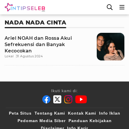
NADA NADA CINTA
Ariel NOAH dan Rossa Akui
Sefrekuensi dan Banyak
Kecocokan
Lokal
31 Agustus 2024
Ikuti kami di:
Peta Situs
Tentang Kami
Kontak Kami
Info Iklan
Pedoman Media Siber
Panduan Kebijakan
Disclaimer
Info Karir