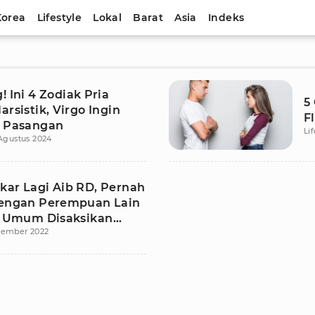
Korea
Lifestyle
Lokal
Barat
Asia
Indeks
! Ini 4 Zodiak Pria
5
arsistik, Virgo Ingin
F
i Pasangan
Li
Agustus 2024
kar Lagi Aib RD, Pernah
dengan Perempuan Lain
et Umum Disaksikan
sember 2022