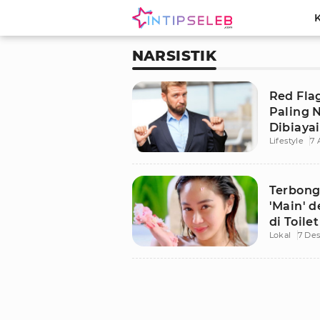
NARSISTIK
Red Flag
Paling N
Dibiaya
Lifestyle
7 
Terbong
'Main' 
di Toil
Lokal
7 De
Denise