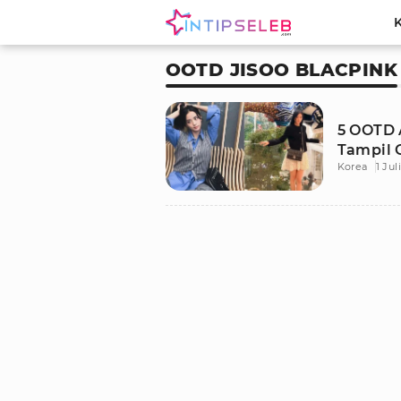
OOTD JISOO BLACPINK
5 OOTD 
Tampil 
Korea
1 Jul