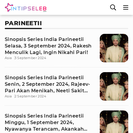
PARINEETII
Sinopsis Series India Parineetii
Selasa, 3 September 2024, Rakesh
Menculik Lagi, Ingin Nikahi Pari!
Asia
3 September 2024
Sinopsis Series India Parineetii
Senin, 2 September 2024, Rajeev-
Pari Akan Menikah, Neeti Sakit
Asia
2 September 2024
Hati
Sinopsis Series India Parineetii
Minggu, 1 September 2024,
Nyawanya Terancam, Akankah