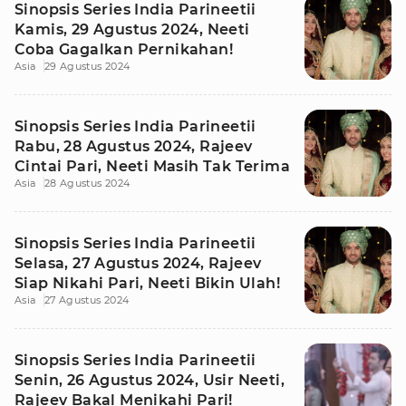
Sinopsis Series India Parineetii
Kamis, 29 Agustus 2024, Neeti
Coba Gagalkan Pernikahan!
Asia
29 Agustus 2024
Sinopsis Series India Parineetii
Rabu, 28 Agustus 2024, Rajeev
Cintai Pari, Neeti Masih Tak Terima
Asia
28 Agustus 2024
Sinopsis Series India Parineetii
Selasa, 27 Agustus 2024, Rajeev
Siap Nikahi Pari, Neeti Bikin Ulah!
Asia
27 Agustus 2024
Sinopsis Series India Parineetii
Senin, 26 Agustus 2024, Usir Neeti,
Rajeev Bakal Menikahi Pari!