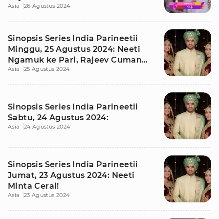
Asia
26 Agustus 2024
Sinopsis Series India Parineetii
Minggu, 25 Agustus 2024: Neeti
Ngamuk ke Pari, Rajeev Cuman
Asia
25 Agustus 2024
Diam
Sinopsis Series India Parineetii
Sabtu, 24 Agustus 2024:
Asia
24 Agustus 2024
Sinopsis Series India Parineetii
Jumat, 23 Agustus 2024: Neeti
Minta Cerai!
Asia
23 Agustus 2024