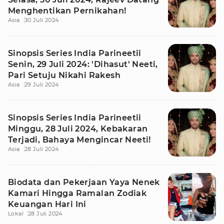
Menghentikan Pernikahan!
Asia
30 Juli 2024
Sinopsis Series India Parineetii
Senin, 29 Juli 2024: 'Dihasut' Neeti,
Pari Setuju Nikahi Rakesh
Asia
29 Juli 2024
Sinopsis Series India Parineetii
Minggu, 28 Juli 2024, Kebakaran
Terjadi, Bahaya Mengincar Neeti!
Asia
28 Juli 2024
Biodata dan Pekerjaan Yaya Nenek
Kamari Hingga Ramalan Zodiak
Keuangan Hari Ini
Lokal
28 Juli 2024