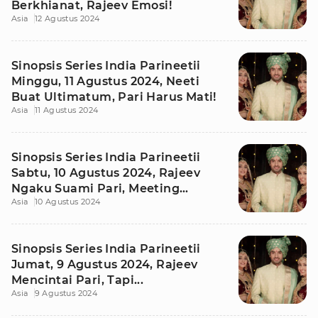
Berkhianat, Rajeev Emosi!
Asia
12 Agustus 2024
Sinopsis Series India Parineetii
Minggu, 11 Agustus 2024, Neeti
Buat Ultimatum, Pari Harus Mati!
Asia
11 Agustus 2024
Sinopsis Series India Parineetii
Sabtu, 10 Agustus 2024, Rajeev
Ngaku Suami Pari, Meeting
Asia
10 Agustus 2024
Tersakiti
Sinopsis Series India Parineetii
Jumat, 9 Agustus 2024, Rajeev
Mencintai Pari, Tapi...
Asia
9 Agustus 2024