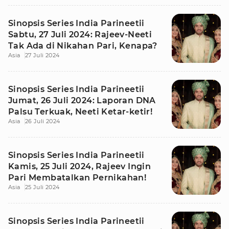
Sinopsis Series India Parineetii
Sabtu, 27 Juli 2024: Rajeev-Neeti
Tak Ada di Nikahan Pari, Kenapa?
Asia
27 Juli 2024
Sinopsis Series India Parineetii
Jumat, 26 Juli 2024: Laporan DNA
Palsu Terkuak, Neeti Ketar-ketir!
Asia
26 Juli 2024
Sinopsis Series India Parineetii
Kamis, 25 Juli 2024, Rajeev Ingin
Pari Membatalkan Pernikahan!
Asia
25 Juli 2024
Sinopsis Series India Parineetii