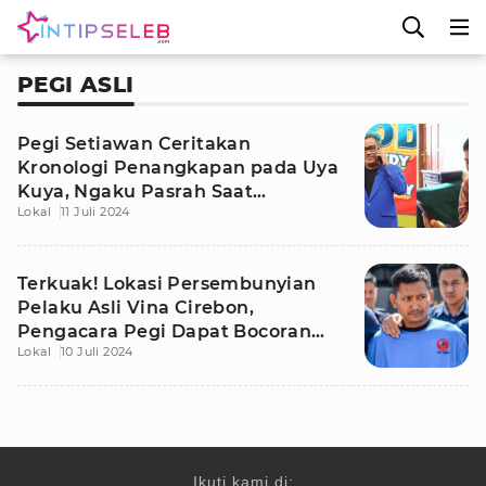
PEGI ASLI
Pegi Setiawan Ceritakan
Kronologi Penangkapan pada Uya
Kuya, Ngaku Pasrah Saat
Lokal
11 Juli 2024
Ditangkap
Terkuak! Lokasi Persembunyian
Pelaku Asli Vina Cirebon,
Pengacara Pegi Dapat Bocoran
Lokal
10 Juli 2024
dari eks Intel
Ikuti kami di: