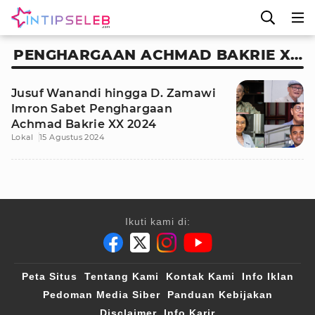
PENGHARGAAN ACHMAD BAKRIE XX
2024
Jusuf Wanandi hingga D. Zamawi
Imron Sabet Penghargaan
Achmad Bakrie XX 2024
Lokal
15 Agustus 2024
Ikuti kami di:
Peta Situs
Tentang Kami
Kontak Kami
Info Iklan
Pedoman Media Siber
Panduan Kebijakan
Disclaimer
Info Karir