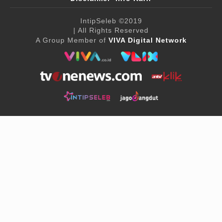
IntipSeleb
©2019
| All Rights Reserved
A Group Member of
VIVA Digital Network