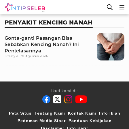
PENYAKIT KENCING NANAH
Gonta-ganti Pasangan Bisa
Sebabkan Kencing Nanah? Ini
Penjelasannya
Lifestyle
21 Agustus 2024
Ikuti kami di:
Peta Situs
Tentang Kami
Kontak Kami
Info Iklan
Pedoman Media Siber
Panduan Kebijakan
Disclaimer
Info Karir