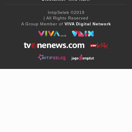
IntipSeleb
©2019
| All Rights Reserved
A Group Member of
VIVA Digital Network