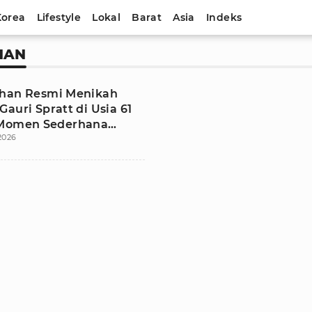
Korea
Lifestyle
Lokal
Barat
Asia
Indeks
HAN
han Resmi Menikah
auri Spratt di Usia 61
 Momen Sederhana
 2026
Kehangatan