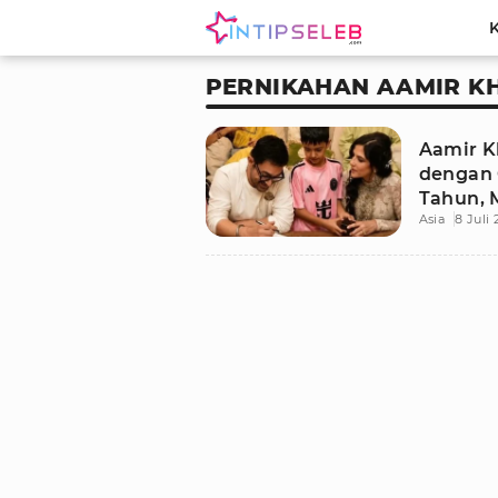
PERNIKAHAN AAMIR K
Aamir K
dengan G
Tahun,
Asia
8 Juli
Penuh 