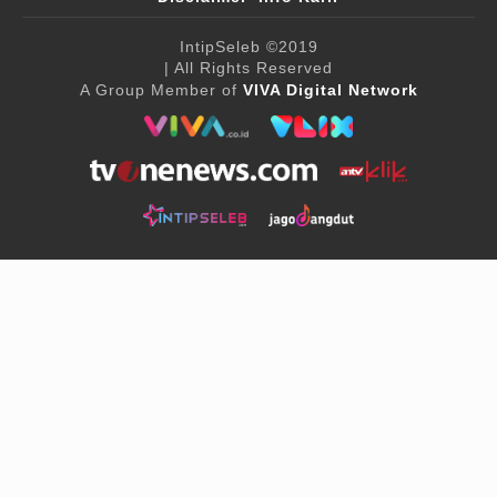
IntipSeleb
©2019
| All Rights Reserved
A Group Member of
VIVA Digital Network