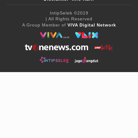
IntipSeleb
©2019
| All Rights Reserved
A Group Member of
VIVA Digital Network