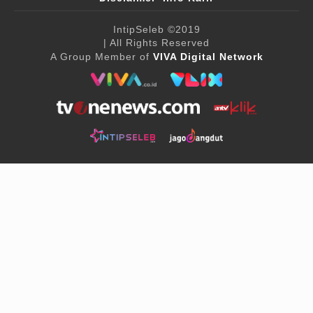
IntipSeleb
©2019
| All Rights Reserved
A Group Member of
VIVA Digital Network