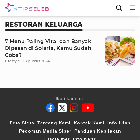
RESTORAN KELUARGA
7 Menu Paling Viral dan Banyak
Dipesan di Solaria, Kamu Sudah
Coba?
Lifestyle
1 Agustus 2024
Ikuti kami di:
Peta Situs
Tentang Kami
Kontak Kami
Info Iklan
Pedoman Media Siber
Panduan Kebijakan
Disclaimer
Info Karir