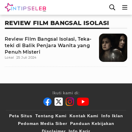
REVIEW FILM BANGSAL ISOLASI
Review Film Bangsal Isolasi, Teka-
teki di Balik Penjara Wanita yang
Penuh Misteri
Lokal
25 Juli 2024
Ikuti kami di:
Peta Situs
Tentang Kami
Kontak Kami
Info Iklan
Pedoman Media Siber
Panduan Kebijakan
Disclaimer
Info Karir