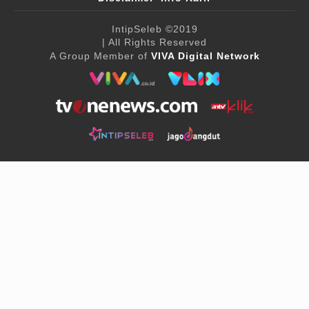
IntipSeleb
©2019
| All Rights Reserved
A Group Member of
VIVA Digital Network