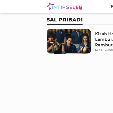
SAL PRIBADI
Kisah Ho
Lembur,
Rambut
Lokal
3 Jun
Jutaan 