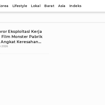
Korea
Lifestyle
Lokal
Barat
Asia
Indeks
ror Eksploitasi Kerja
 Film Monster Pabrik
 Angkat Keresahan
i 2026
Pekerja