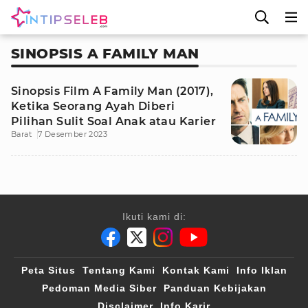
SINOPSIS A FAMILY MAN
Sinopsis Film A Family Man (2017),
Ketika Seorang Ayah Diberi
Pilihan Sulit Soal Anak atau Karier
Barat
7 Desember 2023
Ikuti kami di:
Peta Situs
Tentang Kami
Kontak Kami
Info Iklan
Pedoman Media Siber
Panduan Kebijakan
Disclaimer
Info Karir