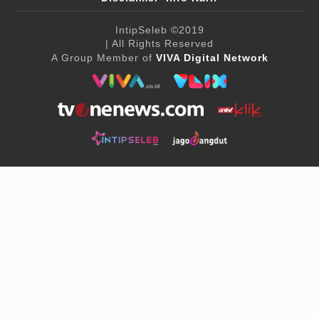
IntipSeleb
©2019
| All Rights Reserved
A Group Member of
VIVA Digital Network