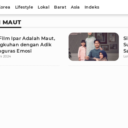
Korea
Lifestyle
Lokal
Barat
Asia
Indeks
H MAUT
Film Ipar Adalah Maut,
S
ngkuhan dengan Adik
S
nguras Emosi
S
ni 2024
Lo
T