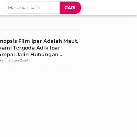
CARI
inopsis Film Ipar Adalah Maut,
uami Tergoda Adik Ipar
ampai Jalin Hubungan
kal
12 Juni 2024
erlarang