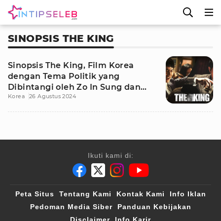
SINOPSIS THE KING
Sinopsis The King, Film Korea
dengan Tema Politik yang
Dibintangi oleh Zo In Sung dan
Korea
26 Agustus 2024
Jung Woo Sung
Ikuti kami di:
Peta Situs
Tentang Kami
Kontak Kami
Info Iklan
Pedoman Media Siber
Panduan Kebijakan
Disclaimer
Info Karir