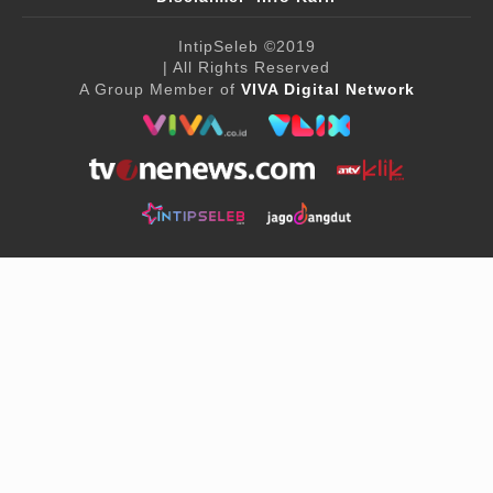
IntipSeleb
©2019
| All Rights Reserved
A Group Member of
VIVA Digital Network