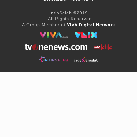
IntipSeleb
©2019
| All Rights Reserved
A Group Member of
VIVA Digital Network