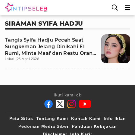
SIRAMAN SYIFA HADJU
Tangis Syifa Hadju Pecah Saat
Sungkeman Jelang Dinikahi El
Rumi, Minta Maaf dan Restu Orang
Lokal
25 April 2026
Tua
Ikuti kami di:
Peta Situs
Tentang Kami
Kontak Kami
Info Iklan
Pedoman Media Siber
Panduan Kebijakan
Disclaimer
Info Karir