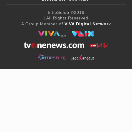
IntipSeleb
©2019
| All Rights Reserved
A Group Member of
VIVA Digital Network