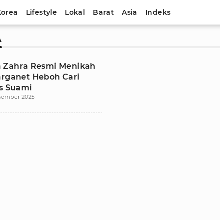
Korea
Lifestyle
Lokal
Barat
Asia
Indeks
A
 Zahra Resmi Menikah
arganet Heboh Cari
as Suami
sember 2025