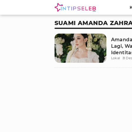
SUAMI AMANDA ZAHR
Amanda
Lagi, W
Identit
Lokal
8 De