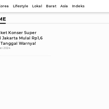
Korea
Lifestyle
Lokal
Barat
Asia
Indeks
ME
iket Konser Super
i Jakarta Mulai Rp1,6
i Tanggal Warnya!
ei 2024