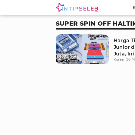
SUPER SPIN OFF HALTI
Harga T
Junior d
Juta, In
Korea
30 M