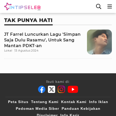
TAK PUNYA HATI
JT Farrel Luncurkan Lagu 'Simpan
Saja Dulu Rasamu', Untuk Sang
Mantan PDKT-an
Lokal
13 Agustus 2024
Ikuti kami di:
Peta Situs
Tentang Kami
Kontak Kami
Info Iklan
Pedoman Media Siber
Panduan Kebijakan
Disclaimer
Info Karir