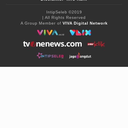
IntipSeleb
©2019
| All Rights Reserved
A Group Member of
VIVA Digital Network