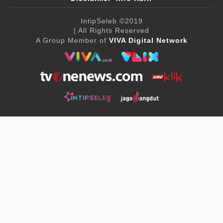
IntipSeleb
©2019
| All Rights Reserved
A Group Member of
VIVA Digital Network