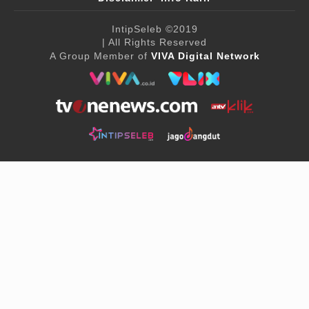
IntipSeleb
©2019
| All Rights Reserved
A Group Member of
VIVA Digital Network