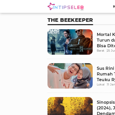
THE BEEKEEPER
Mortal 
Turun da
Bisa Di
Barat
25 Ju
Sus Rin
Rumah T
Teuku R
Lokal
11 Ja
Sinopsi
(2024),
Dendam 