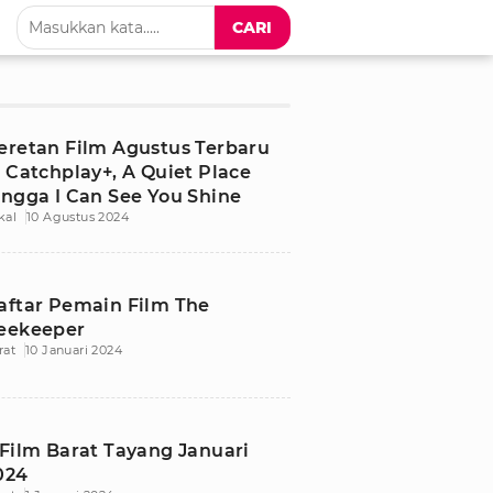
CARI
eretan Film Agustus Terbaru
i Catchplay+, A Quiet Place
ingga I Can See You Shine
kal
10 Agustus 2024
aftar Pemain Film The
eekeeper
rat
10 Januari 2024
 Film Barat Tayang Januari
024