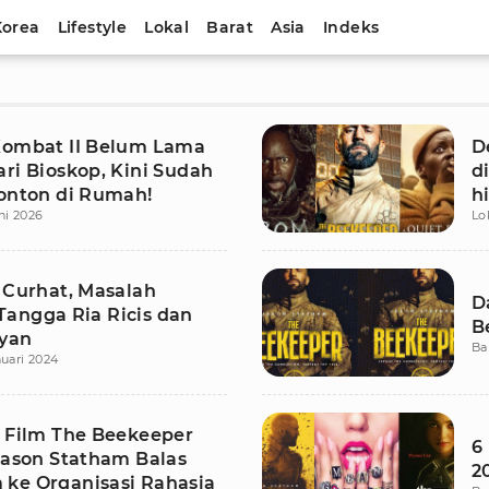
Korea
Lifestyle
Lokal
Barat
Asia
Indeks
Kombat II Belum Lama
D
ri Bioskop, Kini Sudah
d
tonton di Rumah!
h
ni 2026
Lo
i Curhat, Masalah
D
angga Ria Ricis dan
B
yan
Ba
nuari 2024
s Film The Beekeeper
6
 Jason Statham Balas
2
ke Organisasi Rahasia