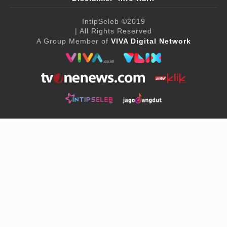
IntipSeleb
©2019
| All Rights Reserved
A Group Member of
VIVA Digital Network