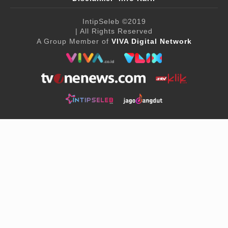
IntipSeleb
©2019
| All Rights Reserved
A Group Member of
VIVA Digital Network