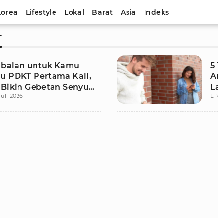
Korea
Lifestyle
Lokal
Barat
Asia
Indeks
T
mbalan untuk Kamu
5
u PDKT Pertama Kali,
A
 Bikin Gebetan Senyum-
L
Juli 2026
Li
Sendiri